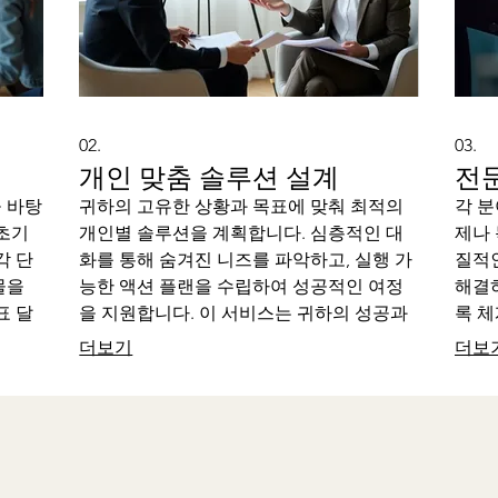
02.
03.
개인 맞춤 솔루션 설계
전
 바탕
귀하의 고유한 상황과 목표에 맞춰 최적의
각 분
초기
개인별 솔루션을 계획합니다. 심층적인 대
제나
각 단
화를 통해 숨겨진 니즈를 파악하고, 실행 가
질적
물을
능한 액션 플랜을 수립하여 성공적인 여정
해결
표 달
을 지원합니다. 이 서비스는 귀하의 성공과
록 
적인
만족을 위한 맞춤 경로를 제공합니다.
서비
더보기
더보
지원