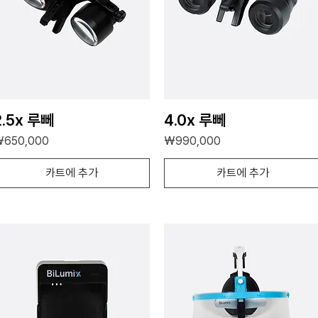
2.5x 루뻬
4.0x 루뻬
가격
가격
₩650,000
₩990,000
카트에 추가
카트에 추가