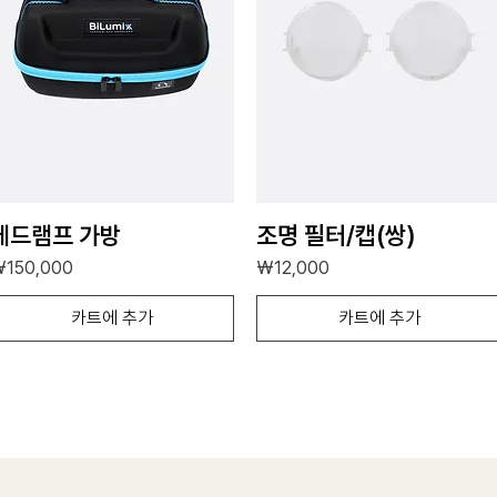
헤드램프 가방
조명 필터/캡(쌍)
가격
가격
150,000
₩12,000
카트에 추가
카트에 추가