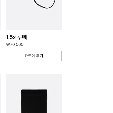
1.5x 루뻬
가격
₩70,000
카트에 추가