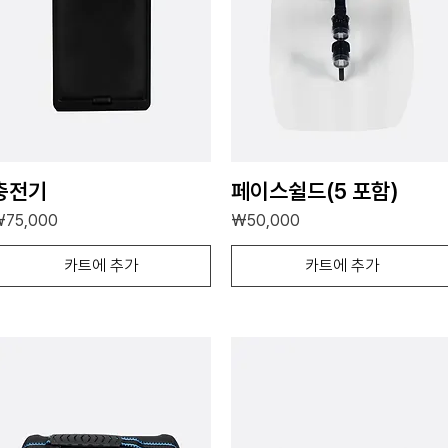
충전기
페이스쉴드(5 포함)
가격
가격
75,000
₩50,000
카트에 추가
카트에 추가