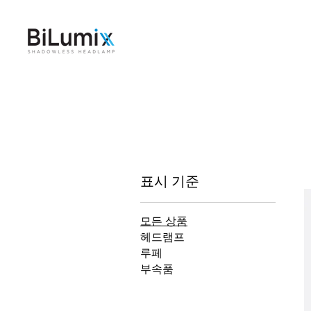
표시 기준
모든 상품
헤드램프
루페
부속품