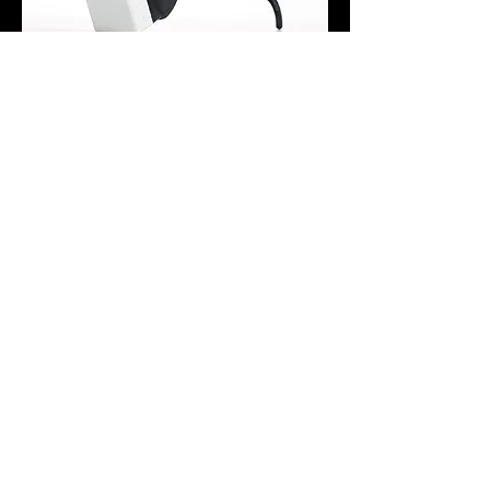
長時間使用対応
2個のバッテリーを搭載し、作業
中も安定した電力を供給します。
G2S｜プロフェッショナル