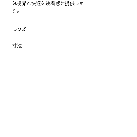
な視界と快適な装着感を提供しま
す。
レンズ
倍率：1.5x レンズ：累進レンズ（ご要望
寸法
に応じて） 瞳孔間距離(IPD)範囲：
55mm〜72mm 作業距離：5cm〜
幅：80mm 高さ：40mm 奥行：5mm
100cm 視野サイズ：45cm
対応モデル
重量：13g
ヘッドランプ Generation 2／ヘッド
ランプ Generation 2S
Choicetech Korea Co., Ltd.
住所：Room 1301-3, A-dong, 184, Jungbu-